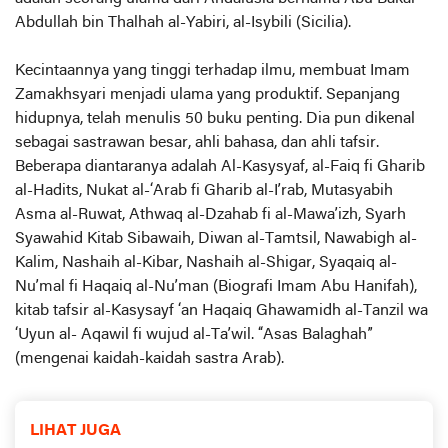
Abdullah bin Thalhah al-Yabiri, al-Isybili (Sicilia).
Kecintaannya yang tinggi terhadap ilmu, membuat Imam
Zamakhsyari menjadi ulama yang produktif. Sepanjang
hidupnya, telah menulis 50 buku penting. Dia pun dikenal
sebagai sastrawan besar, ahli bahasa, dan ahli tafsir.
Beberapa diantaranya adalah Al-Kasysyaf, al-Faiq fi Gharib
al-Hadits, Nukat al-‘Arab fi Gharib al-I’rab, Mutasyabih
Asma al-Ruwat, Athwaq al-Dzahab fi al-Mawa’izh, Syarh
Syawahid Kitab Sibawaih, Diwan al-Tamtsil, Nawabigh al-
Kalim, Nashaih al-Kibar, Nashaih al-Shigar, Syaqaiq al-
Nu’mal fi Haqaiq al-Nu’man (Biografi Imam Abu Hanifah),
kitab tafsir al-Kasysayf ‘an Haqaiq Ghawamidh al-Tanzil wa
‘Uyun al- Aqawil fi wujud al-Ta’wil. “Asas Balaghah”
(mengenai kaidah-kaidah sastra Arab).
LIHAT JUGA