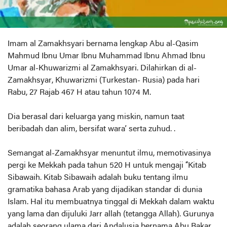
Imam al Zamakhsyari bernama lengkap Abu al-Qasim
Mahmud Ibnu Umar Ibnu Muhammad Ibnu Ahmad Ibnu
Umar al-Khuwarizmi al Zamakhsyari. Dilahirkan di al-
Zamakhsyar, Khuwarizmi (Turkestan- Rusia) pada hari
Rabu, 27 Rajab 467 H atau tahun 1074 M.
Dia berasal dari keluarga yang miskin, namun taat
beribadah dan alim, bersifat wara’ serta zuhud. .
Semangat al-Zamakhsyar menuntut ilmu, memotivasinya
pergi ke Mekkah pada tahun 520 H untuk mengaji “Kitab
Sibawaih. Kitab Sibawaih adalah buku tentang ilmu
gramatika bahasa Arab yang dijadikan standar di dunia
Islam. Hal itu membuatnya tinggal di Mekkah dalam waktu
yang lama dan dijuluki Jarr allah (tetangga Allah). Gurunya
adalah seorang ulama dari Andalusia bernama Abu Bakar