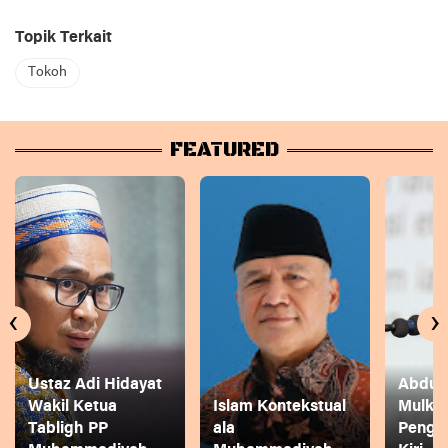
Topik Terkait
Tokoh
FEATURED
‹
›
Ustaz Adi Hidayat
Abdul 
Wakil Ketua
Islam Kontekstual
Mulkh
Tabligh PP
ala
Pengg