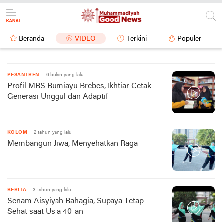
Beranda
VIDEO
Terkini
Populer
PESANTREN
6 bulan yang lalu
Profil MBS Bumiayu Brebes, Ikhtiar Cetak
Generasi Unggul dan Adaptif
KOLOM
2 tahun yang lalu
Membangun Jiwa, Menyehatkan Raga
BERITA
3 tahun yang lalu
Senam Aisyiyah Bahagia, Supaya Tetap
Sehat saat Usia 40-an