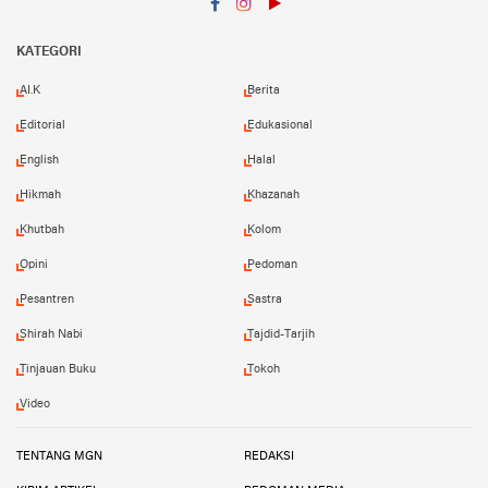
Facebook
Instagram
YouTube
KATEGORI
AI.K
Berita
Editorial
Edukasional
English
Halal
Hikmah
Khazanah
Khutbah
Kolom
Opini
Pedoman
Pesantren
Sastra
Shirah Nabi
Tajdid-Tarjih
Tinjauan Buku
Tokoh
Video
TENTANG MGN
REDAKSI