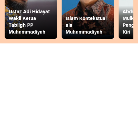
Ustaz Adi Hidayat
Abdul 
Wakil Ketua
Islam Kontekstual
Mulkh
Tabligh PP
ala
Pengg
Muhammadiyah
Muhammadiyah
Kiri