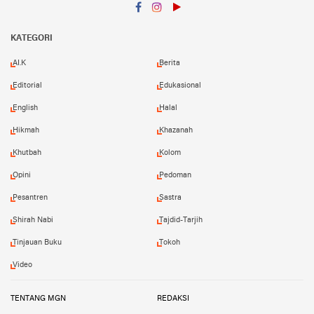
Facebook
Instagram
YouTube
KATEGORI
AI.K
Berita
Editorial
Edukasional
English
Halal
Hikmah
Khazanah
Khutbah
Kolom
Opini
Pedoman
Pesantren
Sastra
Shirah Nabi
Tajdid-Tarjih
Tinjauan Buku
Tokoh
Video
TENTANG MGN
REDAKSI