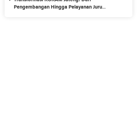
Transformasi KOKAM Jateng: Dari
Pengembangan Hingga Pelayanan Juru
Sembeĺih Halal