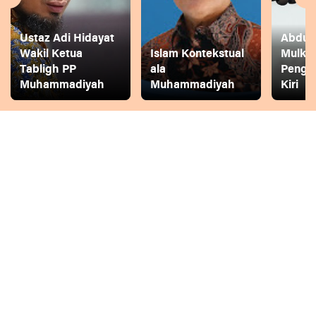
Ustaz Adi Hidayat
Abdul 
Wakil Ketua
Islam Kontekstual
Mulkh
Tabligh PP
ala
Pengg
Muhammadiyah
Muhammadiyah
Kiri