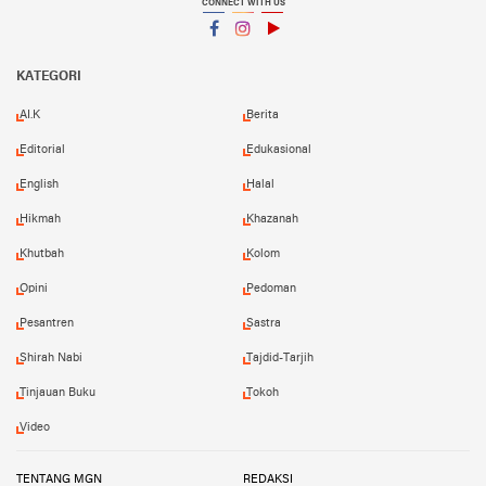
CONNECT WITH US
Facebook
Instagram
YouTube
KATEGORI
AI.K
Berita
Editorial
Edukasional
English
Halal
Hikmah
Khazanah
Khutbah
Kolom
Opini
Pedoman
Pesantren
Sastra
Shirah Nabi
Tajdid-Tarjih
Tinjauan Buku
Tokoh
Video
TENTANG MGN
REDAKSI