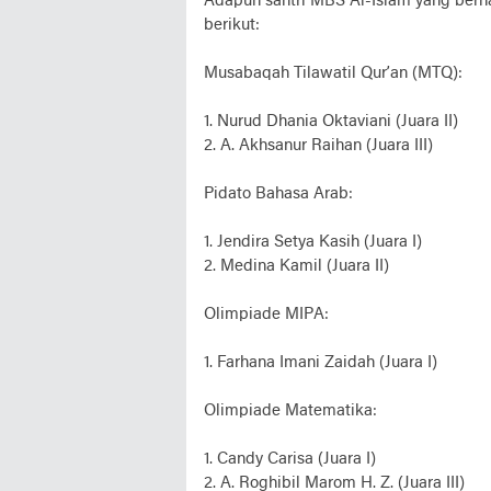
Adapun santri MBS Al-Islam yang berha
berikut:
Musabaqah Tilawatil Qur’an (MTQ):
1. Nurud Dhania Oktaviani (Juara II)
2. A. Akhsanur Raihan (Juara III)
Pidato Bahasa Arab:
1. Jendira Setya Kasih (Juara I)
2. Medina Kamil (Juara II)
Olimpiade MIPA:
1. Farhana Imani Zaidah (Juara I)
Olimpiade Matematika:
1. Candy Carisa (Juara I)
2. A. Roghibil Marom H. Z. (Juara III)