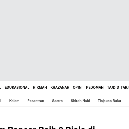
L
EDUKASIONAL
HIKMAH
KHAZANAH
OPINI
PEDOMAN
TAJDID-TARJ
l
Kolom
Pesantren
Sastra
Shirah Nabi
Tinjauan Buku