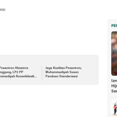
sa:
PE
Pesantren Almatera
Jaga Kualitas Pesantren,
nggung, LP2 PP
Muhammadiyah Susun
mmadiyah Konsolidasikan
Panduan Standarisasi
Izm
ntrenMu Jawa Tengah
Hi
Se