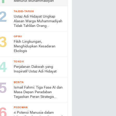
Menurut Muhammadiyah
TAJDID-TARJIH
Ustaz Adi Hidayat Ungkap
Alasan Warga Muhammadiyah
Tidak Tahlilan Orang
Meninggal
OPINI
Fikih Lingkungan,
Menghidupkan Kesadaran
Ekologis
TOKOH
Perjalanan Dakwah yang
Inspiratif Ustaz Adi Hidayat
BERITA
Ismail Fahmi: Tiga Fase AI dan
Masa Depan Peradaban
Tegaskan Peran Strategis
Muhammadiyah
PEDOMAN
4 Potensi Manusia dalam