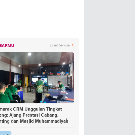
BARMU
Lihat Semua
marak CRM Unggulan Tingkat
eng: Ajang Prestasi Cabang,
nting dan Masjid Muhammadiyaĥ