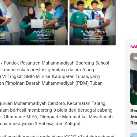
KA
- Pondok Pesantren Muhammadiyah Boarding School
li menorehkan prestasi gemilang dalam Ajang
 VI Tingkat SMP/MTs se-Kabupaten Tuban, yang
smen Pimpinan Daerah Muhammadiyah (PDM) Tuban,
erguruan Muhammadiyah Cendoro, Kecamatan Palang,
slam berhasil memborong 9 piala dari berbagai cabang
Se
ab, Olimpiade MIPA, Olimpiade Matematika, Musabaqah
Jat
Ra
muhammadiyahan 3 Bahasa, dan Kaligrafi.