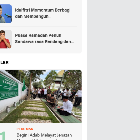
Idulfitri Momentum Berbagi
dan Membangun
Persaudaraan Melintas
Puasa Ramadan Penuh
Sendawa rasa Rendang dan
Kolek, Batalkah?
LER
PEDOMAN
Begini Adab Melayat Jenazah