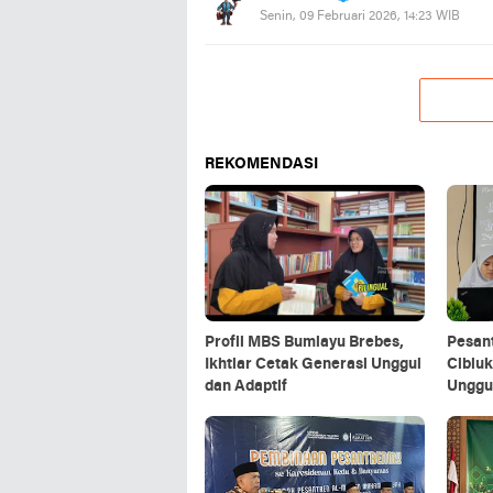
Senin, 09 Februari 2026, 14:23 WIB
REKOMENDASI
Profil MBS Bumiayu Brebes,
Pesan
Ikhtiar Cetak Generasi Unggul
Cibiuk
dan Adaptif
Unggu