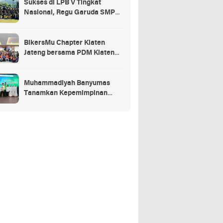
Sukses di LPB V Tingkat
Nasional, Regu Garuda SMP
Muhammadiyah Sumbang Jadi
Juara Umum Putra
BikersMu Chapter Klaten
Jateng bersama PDM Klaten
Gelar Baitul Arqom BikersMu
Pertama di Indonesia, Inovasi
Dakwah Komunitas
Muhammadiyah Banyumas
Tanamkan Kepemimpinan
Sejak Dini Lewat JamasMu 1