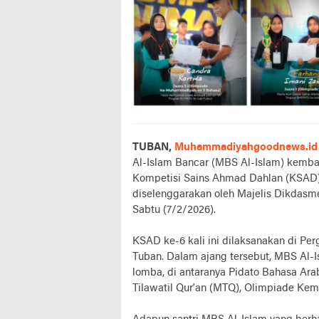
TUBAN,
Muhammadiyahgoodnews.id
Al-Islam Bancar (MBS Al-Islam) kemba
Kompetisi Sains Ahmad Dahlan (KSAD)
diselenggarakan oleh Majelis Dikda
Sabtu (7/2/2026).
KSAD ke-6 kali ini dilaksanakan di P
Tuban. Dalam ajang tersebut, MBS Al-I
lomba, di antaranya Pidato Bahasa Ar
Tilawatil Qur’an (MTQ), Olimpiade Ke