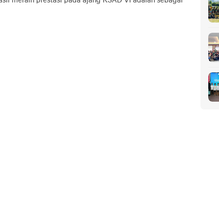
sil meraih prestasi pada ajang KSAD VI adalah sebagai