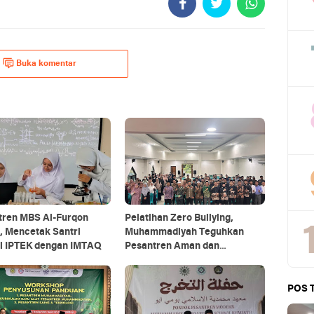
Buka komentar
tren MBS Al-Furqon
Pelatihan Zero Bullying,
, Mencetak Santri
Muhammadiyah Teguhkan
l IPTEK dengan IMTAQ
Pesantren Aman dan
Berkeadaban
POS 