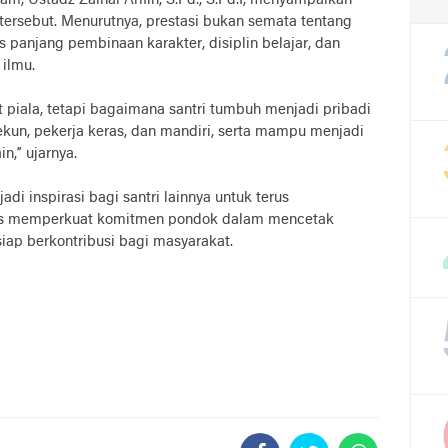
m, Ustadz Zainal Arifin, S.Pd., S.Pd.I, menyampaikan
 tersebut. Menurutnya, prestasi bukan semata tentang
 panjang pembinaan karakter, disiplin belajar, dan
ilmu.
 piala, tetapi bagaimana santri tumbuh menjadi pribadi
tekun, pekerja keras, dan mandiri, serta mampu menjadi
n,” ujarnya.
di inspirasi bagi santri lainnya untuk terus
gus memperkuat komitmen pondok dalam mencetak
siap berkontribusi bagi masyarakat.