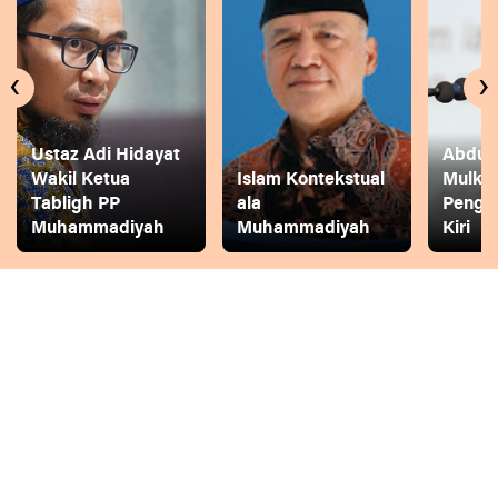
‹
›
Ustaz Adi Hidayat
Abdul 
Wakil Ketua
Islam Kontekstual
Mulkh
Tabligh PP
ala
Pengg
Muhammadiyah
Muhammadiyah
Kiri