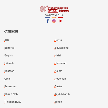
CONNECT WITH US
Facebook
Instagram
YouTube
KATEGORI
AI.K
Berita
Editorial
Edukasional
English
Halal
Hikmah
Khazanah
Khutbah
Kolom
Opini
Pedoman
Pesantren
Sastra
Shirah Nabi
Tajdid-Tarjih
Tinjauan Buku
Tokoh