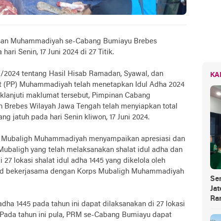
san Muhammadiyah se-Cabang Bumiayu Brebes
ari Senin, 17 Juni 2024 di 27 Titik.
2024 tentang Hasil Hisab Ramadan, Syawal, dan
KA
sat (PP) Muhammadiyah telah menetapkan Idul Adha 2024
daklanjuti maklumat tersebut, Pimpinan Cabang
Brebes Wilayah Jawa Tengah telah menyiapkan total
yang jatuh pada hari Senin kliwon, 17 Juni 2024.
ps Mubaligh Muhammadiyah menyampaikan apresiasi dan
Mubaligh yang telah melaksanakan shalat idul adha dan
27 lokasi shalat idul adha 1445 yang dikelola oleh
jid bekerjasama dengan Korps Mubaligh Muhammadiyah
Se
Jat
Ra
adha 1445 pada tahun ini dapat dilaksanakan di 27 lokasi
. Pada tahun ini pula, PRM se-Cabang Bumiayu dapat