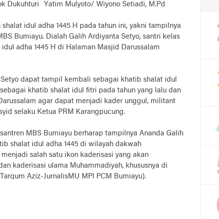
k Dukuhturi
Yatim Mulyoto/ Wiyono Setiadi, M.Pd
shalat idul adha 1445 H pada tahun ini, yakni tampilnya
MBS Bumiayu. Dialah Galih Ardiyanta Setyo, santri kelas
at idul adha 1445 H di Halaman Masjid Darussalam
Setyo dapat tampil kembali sebagai khatib shalat idul
ebagai khatib shalat idul fitri pada tahun yang lalu dan
 Darussalam agar dapat menjadi kader unggul, militant
yid selaku Ketua PRM Karangpucung.
santren MBS Bumiayu berharap tampilnya Ananda Galih
tib shalat idul adha 1445 di wilayah dakwah
njadi salah satu ikon kaderisasi yang akan
 dan kaderisasi ulama Muhammadiyah, khususnya di
 (Tarqum Aziz-JurnalisMU MPI PCM Bumiayu).