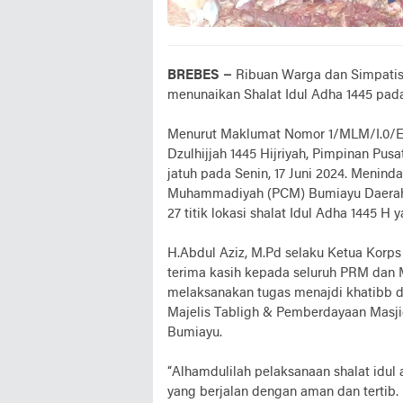
BREBES –
Ribuan Warga dan Simpati
menunaikan Shalat Idul Adha 1445 pada h
Menurut Maklumat Nomor 1/MLM/I.0/E/
Dzulhijjah 1445 Hijriyah, Pimpinan Pu
jatuh pada Senin, 17 Juni 2024. Menin
Muhammadiyah (PCM) Bumiayu Daerah 
27 titik lokasi shalat Idul Adha 1445 H 
H.Abdul Aziz, M.Pd selaku Ketua Kor
terima kasih kepada seluruh PRM dan 
melaksanakan tugas menajdi khatibb di 
Majelis Tabligh & Pemberdayaan Mas
Bumiayu.
“Alhamdulilah pelaksanaan shalat idul 
yang berjalan dengan aman dan tertib