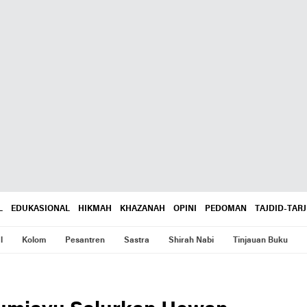
L
EDUKASIONAL
HIKMAH
KHAZANAH
OPINI
PEDOMAN
TAJDID-TARJ
l
Kolom
Pesantren
Sastra
Shirah Nabi
Tinjauan Buku