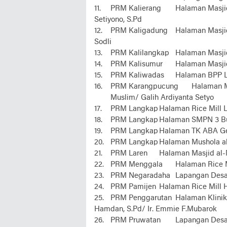
11.
PRM Kalierang
Halaman Masji
Setiyono, S.Pd
12.
PRM Kaligadung
Halaman Masji
Sodli
13.
PRM Kalilangkap
Halaman Masjid
14.
PRM Kalisumur
Halaman Masji
15.
PRM Kaliwadas
Halaman BPP 
16.
PRM Karangpucung
Halaman M
Muslim/ Galih Ardiyanta Setyo
17.
PRM Langkap
Halaman Rice Mill 
18.
PRM Langkap
Halaman SMPN 3 B
19.
PRM Langkap
Halaman TK ABA G
20.
PRM Langkap
Halaman Mushola al
21.
PRM Laren
Halaman Masjid al-
22.
PRM Menggala
Halaman Rice 
23.
PRM Negaradaha
Lapangan Des
24.
PRM Pamijen
Halaman Rice Mill 
25.
PRM Penggarutan
Halaman Klini
Hamdan, S.Pd/ Ir. Emmie F.Mubarok
26.
PRM Pruwatan
Lapangan Desa