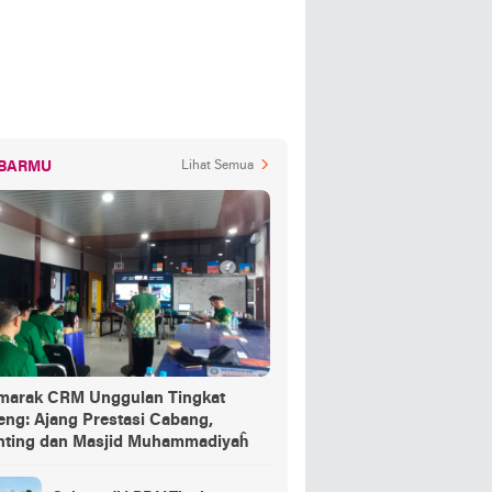
BARMU
Lihat Semua
marak CRM Unggulan Tingkat
eng: Ajang Prestasi Cabang,
nting dan Masjid Muhammadiyaĥ