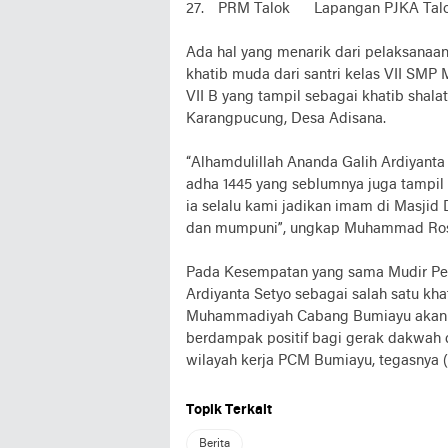
27.
PRM Talok
Lapangan PJKA Talo
Ada hal yang menarik dari pelaksanaan 
khatib muda dari santri kelas VII SMP 
VII B yang tampil sebagai khatib shal
Karangpucung, Desa Adisana.
“Alhamdulillah Ananda Galih Ardiyanta 
adha 1445 yang seblumnya juga tampil s
ia selalu kami jadikan imam di Masjid
dan mumpuni”, ungkap Muhammad Ros
Pada Kesempatan yang sama Mudir Pe
Ardiyanta Setyo sebagai salah satu kha
Muhammadiyah Cabang Bumiayu akan me
berdampak positif bagi gerak dakwah
wilayah kerja PCM Bumiayu, tegasnya
Topik Terkait
Berita