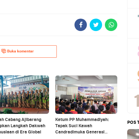
Buka komentar
ah Cabang Ajibarang
Ketum PP Muhammadiyah:
POS 
pkan Langkah Dakwah
Tapak Suci Kawah
siaan di Era Global
Candradimuka Generasi
Tangguh dan Berakhlak