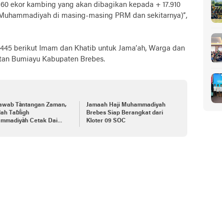
160 ekor kambing yang akan dibagikan kepada + 17.910
 Muhammadiyah di masing-masing PRM dan sekitarnya)”,
dha 1445 berikut Imam dan Khatib untuk Jama’ah, Warga dan
an Bumiayu Kabupaten Brebes.
awab Tàntangan Zaman,
Jamaah Haji Muhammadiyah
ah Taɓĺigh
Brebes Siap Berangkat dari
mmadiyàh Cetak Dai
Kloter 09 SOC
ikatif dan Ideołogis