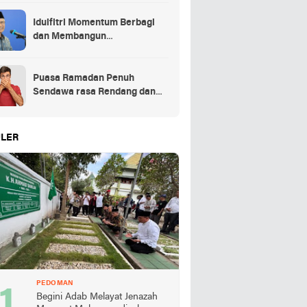
Idulfitri Momentum Berbagi
dan Membangun
Persaudaraan Melintas
Puasa Ramadan Penuh
Sendawa rasa Rendang dan
Kolek, Batalkah?
LER
PEDOMAN
Begini Adab Melayat Jenazah