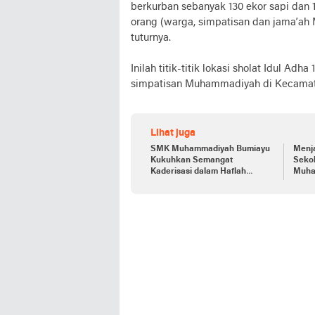
berkurban sebanyak 130 ekor sapi dan 
orang (warga, simpatisan dan jama’ah
tuturnya.
Inilah titik-titik lokasi sholat Idul A
simpatisan Muhammadiyah di Kecamat
Lihat juga
SMK Muhammadiyah Bumiayu
Menj
Kukuhkan Semangat
Sekol
Kaderisasi dalam Haflah
Muha
Pelepasan 237 Siswa Kelas XII
Komun