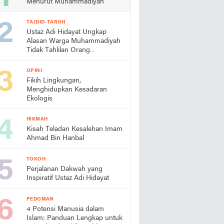
Menurut Muhammadiyah
TAJDID-TARJIH
Ustaz Adi Hidayat Ungkap
Alasan Warga Muhammadiyah
Tidak Tahlilan Orang
Meninggal
OPINI
Fikih Lingkungan,
Menghidupkan Kesadaran
Ekologis
HIKMAH
Kisah Teladan Kesalehan Imam
Ahmad Bin Hanbal
TOKOH
Perjalanan Dakwah yang
Inspiratif Ustaz Adi Hidayat
PEDOMAN
4 Potensi Manusia dalam
Islam: Panduan Lengkap untuk