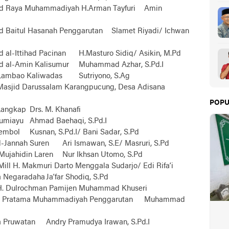
d Raya Muhammadiyah H.Arman Tayfuri
Amin
d Baitul Hasanah Penggarutan
Slamet Riyadi/ Ichwan
 al-Ittihad Pacinan
H.Masturo Sidiq/ Asikin, M.Pd
d al-Amin Kalisumur
Muhammad Azhar, S.Pd.I
Lambao Kaliwadas
Sutriyono, S.Ag
asjid Darussalam Karangpucung, Desa Adisana
POPU
Langkap
Drs. M. Khanafi
umiayu
Ahmad Baehaqi, S.Pd.I
embol
Kusnan, S.Pd.I/ Bani Sadar, S.Pd
-Jannah Suren
Ari Ismawan, S.E/ Masruri, S.Pd
Mujahidin Laren
Nur Ikhsan Utomo, S.Pd
Mill H. Makmuri Darto Menggala
Sudarjo/ Edi Rifa’i
a Negaradaha
Ja’far Shodiq, S.Pd
H. Dulrochman Pamijen
Muhammad Khuseri
k Pratama Muhammadiyah Penggarutan
Muhammad
 Pruwatan
Andry Pramudya Irawan, S.Pd.I