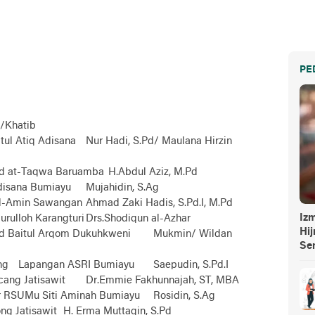
PE
/Khatib
tul Atiq Adisana
Nur Hadi, S.Pd/ Maulana Hirzin
d at-Taqwa Baruamba
H.Abdul Aziz, M.Pd
isana Bumiayu
Mujahidin, S.Ag
l-Amin Sawangan
Ahmad Zaki Hadis, S.Pd.I, M.Pd
Izm
rulloh Karangturi
Drs.Shodiqun al-Azhar
Hi
d Baitul Arqom Dukuhkweni
Mukmin/ Wildan
Se
ng
Lapangan ASRI Bumiayu
Saepudin, S.Pd.I
ang Jatisawit
Dr.Emmie Fakhunnajah, ST, MBA
r RSUMu Siti Aminah Bumiayu
Rosidin, S.Ag
ng Jatisawit
H. Erma Muttaqin, S.Pd