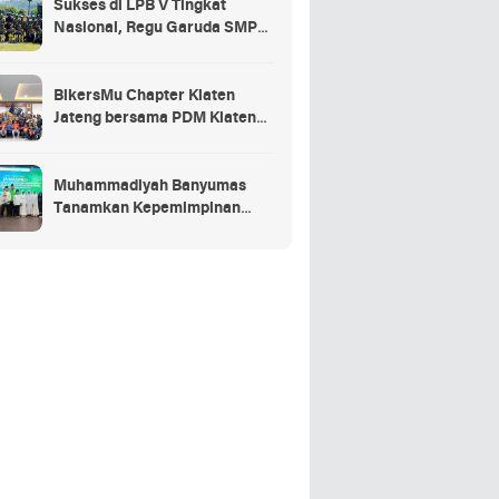
Sukses di LPB V Tingkat
Nasional, Regu Garuda SMP
Muhammadiyah Sumbang Jadi
Juara Umum Putra
BikersMu Chapter Klaten
Jateng bersama PDM Klaten
Gelar Baitul Arqom BikersMu
Pertama di Indonesia, Inovasi
Dakwah Komunitas
Muhammadiyah Banyumas
Tanamkan Kepemimpinan
Sejak Dini Lewat JamasMu 1