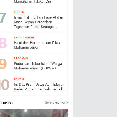
Memahami Hakikat Diri
BERITA
Ismail Fahmi: Tiga Fase AI dan
Masa Depan Peradaban
Tegaskan Peran Strategis
Muhammadiyah
TAJDID-TARJIH
Halal dan Haram dalam Fikih
Muhammadiyah
PEDOMAN
Pedoman Hidup Islami Warga
Muhammadiyah (PHIWM)
TOKOH
Ini Dia, Profil Ustaz Adi Hidayat
Kader Muhammadiyah Terbaik
TERKINI
Selengkapnya