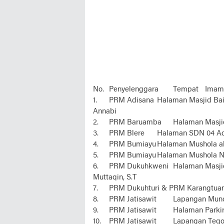
No.
Penyelenggara
Tempat
Imam
1.
PRM Adisana
Halaman Masjid Bai
Annabi
2.
PRM Baruamba
Halaman Masji
3.
PRM Blere
Halaman SDN 04 Ad
4.
PRM Bumiayu
Halaman Mushola a
5.
PRM Bumiayu
Halaman Mushola Nu
6.
PRM Dukuhkweni
Halaman Masji
Muttaqin, S.T
7.
PRM Dukuhturi & PRM Karangtua
8.
PRM Jatisawit
Lapangan Munc
9.
PRM Jatisawit
Halaman Parki
10.
PRM Jatisawit
Lapangan Tego