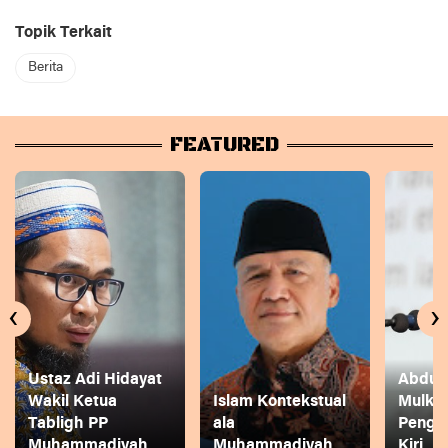
Topik Terkait
Berita
FEATURED
‹
›
Ustaz Adi Hidayat
Abdul 
Wakil Ketua
Islam Kontekstual
Mulkh
Tabligh PP
ala
Pengg
Muhammadiyah
Muhammadiyah
Kiri