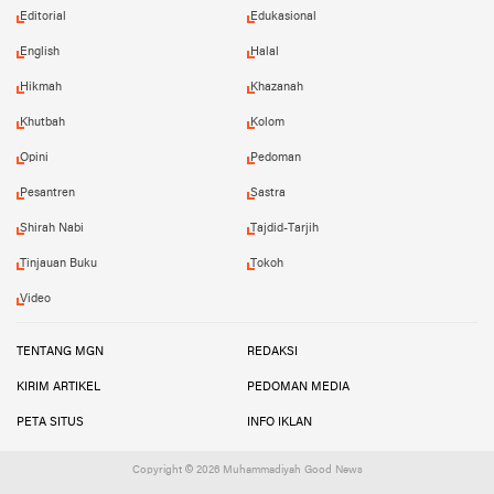
Editorial
Edukasional
English
Halal
Hikmah
Khazanah
Khutbah
Kolom
Opini
Pedoman
Pesantren
Sastra
Shirah Nabi
Tajdid-Tarjih
Tinjauan Buku
Tokoh
Video
TENTANG MGN
REDAKSI
KIRIM ARTIKEL
PEDOMAN MEDIA
PETA SITUS
INFO IKLAN
Copyright ©
2026 Muhammadiyah Good News