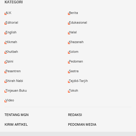
KATEGORI
AI.K
Berita
Editorial
Edukasional
English
Halal
Hikmah
Khazanah
Khutbah
Kolom
Opini
Pedoman
Pesantren
Sastra
Shirah Nabi
Tajdid-Tarjih
Tinjauan Buku
Tokoh
Video
TENTANG MGN
REDAKSI
KIRIM ARTIKEL
PEDOMAN MEDIA
PETA SITUS
INFO IKLAN