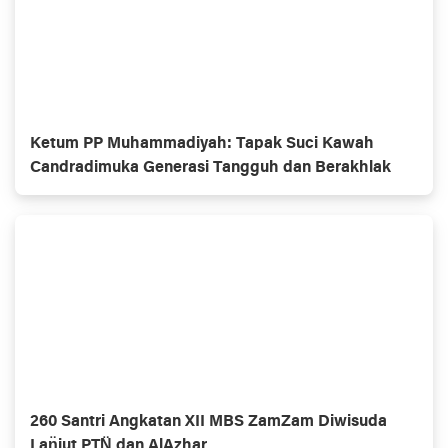
Ketum PP Muhammadiyah: Tapak Suci Kawah
Candradimuka Generasi Tangguh dan Berakhlak
260 Santri Angkatan XII MBS ZamZam Diwisuda
Lan̈jut PTN̈ dan AlAzhar