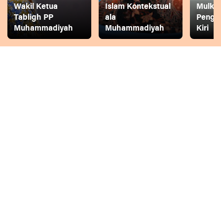
Wakil Ketua
Islam Kontekstual
Mulkh
Tabligh PP
ala
Pengg
Muhammadiyah
Muhammadiyah
Kiri