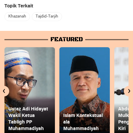
Topik Terkait
Khazanah
Tajdid-Tarjih
FEATURED
‹
›
Ustaz Adi Hidayat
Abdul 
Wakil Ketua
Islam Kontekstual
Mulkh
Tabligh PP
ala
Pengg
Muhammadiyah
Muhammadiyah
Kiri