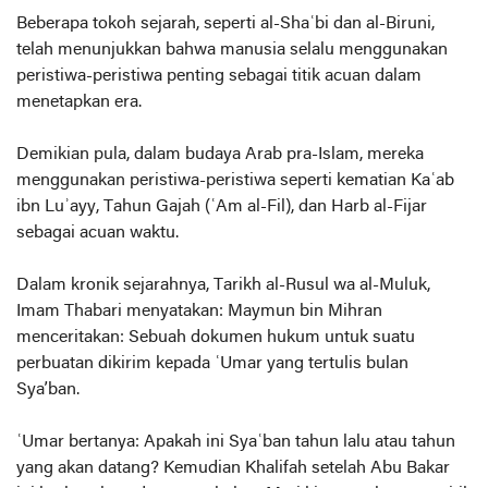
Beberapa tokoh sejarah, seperti al-Shaʿbi dan al-Biruni,
telah menunjukkan bahwa manusia selalu menggunakan
peristiwa-peristiwa penting sebagai titik acuan dalam
menetapkan era.
Demikian pula, dalam budaya Arab pra-Islam, mereka
menggunakan peristiwa-peristiwa seperti kematian Kaʿab
ibn Luʾayy, Tahun Gajah (ʿAm al-Fil), dan Harb al-Fijar
sebagai acuan waktu.
Dalam kronik sejarahnya, Tarikh al-Rusul wa al-Muluk,
Imam Thabari menyatakan: Maymun bin Mihran
menceritakan: Sebuah dokumen hukum untuk suatu
perbuatan dikirim kepada ʿUmar yang tertulis bulan
Sya’ban.
ʿUmar bertanya: Apakah ini Syaʿban tahun lalu atau tahun
yang akan datang? Kemudian Khalifah setelah Abu Bakar