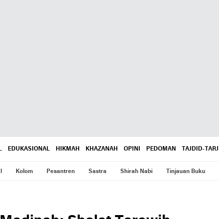
L
EDUKASIONAL
HIKMAH
KHAZANAH
OPINI
PEDOMAN
TAJDID-TARJ
l
Kolom
Pesantren
Sastra
Shirah Nabi
Tinjauan Buku