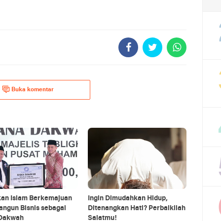
Buka komentar
kan Islam Berkemajuan
Ingin Dimudahkan Hidup,
ngun Bisnis sebagai
Ditenangkan Hati? Perbaikilah
 Dakwah
Salatmu!