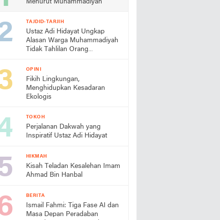
Menurut Muhammadiyah
TAJDID-TARJIH
Ustaz Adi Hidayat Ungkap
Alasan Warga Muhammadiyah
Tidak Tahlilan Orang
Meninggal
OPINI
Fikih Lingkungan,
Menghidupkan Kesadaran
Ekologis
TOKOH
Perjalanan Dakwah yang
Inspiratif Ustaz Adi Hidayat
HIKMAH
Kisah Teladan Kesalehan Imam
Ahmad Bin Hanbal
BERITA
Ismail Fahmi: Tiga Fase AI dan
Masa Depan Peradaban