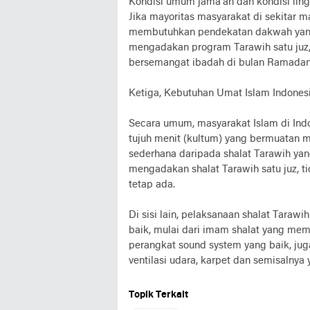
Kondisi umum jama’ah dan kondisi lin
Jika mayoritas masyarakat di sekitar m
membutuhkan pendekatan dakwah yang le
mengadakan program Tarawih satu juz
bersemangat ibadah di bulan Ramadan, j
Ketiga, Kebutuhan Umat Islam Indones
Secara umum, masyarakat Islam di Indo
tujuh menit (kultum) yang bermuatan m
sederhana daripada shalat Tarawih ya
mengadakan shalat Tarawih satu juz, tid
tetap ada.
Di sisi lain, pelaksanaan shalat Tara
baik, mulai dari imam shalat yang mem
perangkat sound system yang baik, juga
ventilasi udara, karpet dan semisalny
Topik Terkait