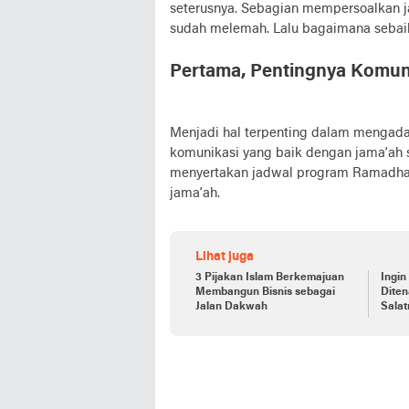
seterusnya. Sebagian mempersoalkan ja
sudah melemah. Lalu bagaimana sebai
Pertama, Pentingnya Komun
Menjadi hal terpenting dalam mengada
komunikasi yang baik dengan jama’ah
menyertakan jadwal program Ramadhan
jama’ah.
Lihat juga
3 Pijakan Islam Berkemajuan
Ingin
Membangun Bisnis sebagai
Diten
Jalan Dakwah
Sala