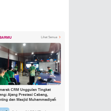
BARMU
Lihat Semua
marak CRM Unggulan Tingkat
eng: Ajang Prestasi Cabang,
nting dan Masjid Muhammadiyaĥ