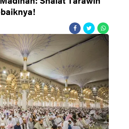
Madinah: Shalat Tarawih
ebaiknya!