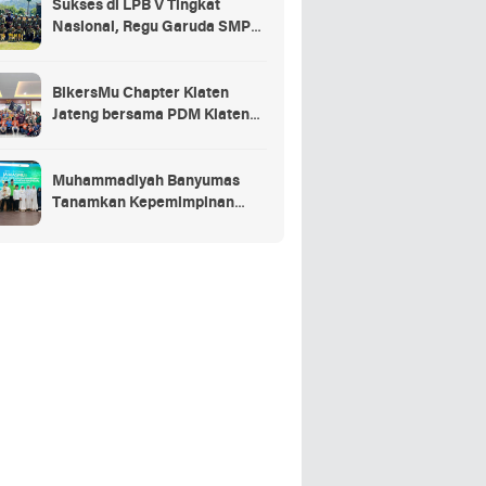
Sukses di LPB V Tingkat
Nasional, Regu Garuda SMP
Muhammadiyah Sumbang Jadi
Juara Umum Putra
BikersMu Chapter Klaten
Jateng bersama PDM Klaten
Gelar Baitul Arqom BikersMu
Pertama di Indonesia, Inovasi
Dakwah Komunitas
Muhammadiyah Banyumas
Tanamkan Kepemimpinan
Sejak Dini Lewat JamasMu 1