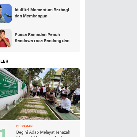
Idulfitri Momentum Berbagi
dan Membangun
Persaudaraan Melintas
Puasa Ramadan Penuh
Sendawa rasa Rendang dan
Kolek, Batalkah?
LER
PEDOMAN
Begini Adab Melayat Jenazah