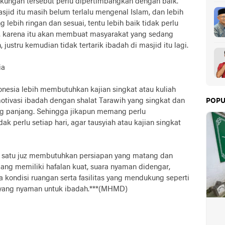
gkungan tersebut perlu dipertimbangkan dengan baik.
asjid itu masih belum terlalu mengenal Islam, dan lebih
bih ringan dan sesuai, tentu lebih baik tidak perlu
, karena itu akan membuat masyarakat yang sedang
ustru kemudian tidak tertarik ibadah di masjid itu lagi.
ia
nesia lebih membutuhkan kajian singkat atau kuliah
otivasi ibadah dengan shalat Tarawih yang singkat dan
POPU
ng panjang. Sehingga jikapun memang perlu
ak perlu setiap hari, agar tausyiah atau kajian singkat
wih satu juz membutuhkan persiapan yang matang dan
ang memiliki hafalan kuat, suara nyaman didengar,
 kondisi ruangan serta fasilitas yang mendukung seperti
a yang nyaman untuk ibadah.***(MHMD)