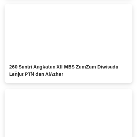
260 Santri Angkatan XII MBS ZamZam Diwisuda
Lan̈jut PTN̈ dan AlAzhar