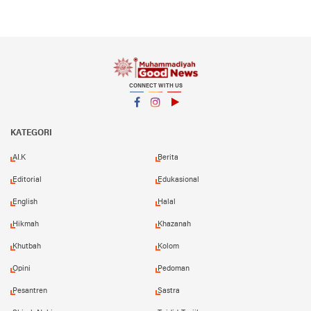
CONNECT WITH US
Facebook
Instagram
YouTube
KATEGORI
AI.K
Berita
Editorial
Edukasional
English
Halal
Hikmah
Khazanah
Khutbah
Kolom
Opini
Pedoman
Pesantren
Sastra