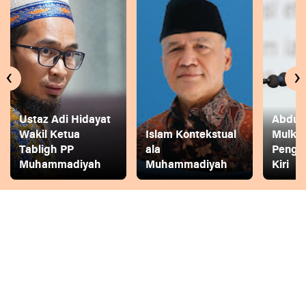
‹
›
Ustaz Adi Hidayat
Abdul 
Wakil Ketua
Islam Kontekstual
Mulkh
Tabligh PP
ala
Pengg
Muhammadiyah
Muhammadiyah
Kiri