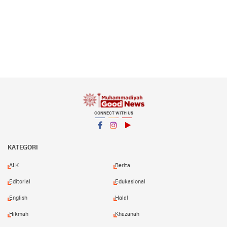
CONNECT WITH US
Facebook
Instagram
YouTube
KATEGORI
AI.K
Berita
Editorial
Edukasional
English
Halal
Hikmah
Khazanah