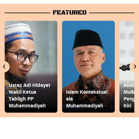
FEATURED
‹
›
Ustaz Adi Hidayat
Abdul 
Wakil Ketua
Islam Kontekstual
Mulkh
Tabligh PP
ala
Pengg
Muhammadiyah
Muhammadiyah
Kiri