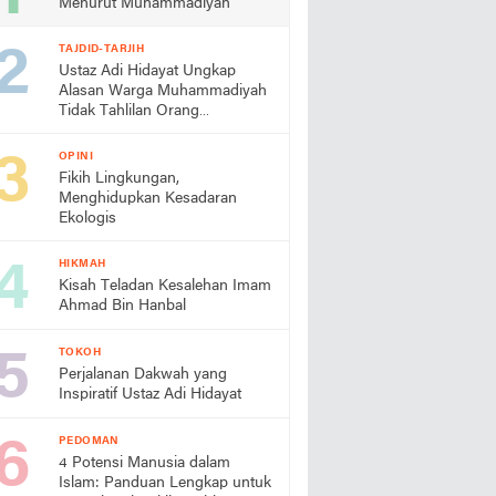
Menurut Muhammadiyah
TAJDID-TARJIH
Ustaz Adi Hidayat Ungkap
Alasan Warga Muhammadiyah
Tidak Tahlilan Orang
Meninggal
OPINI
Fikih Lingkungan,
Menghidupkan Kesadaran
Ekologis
HIKMAH
Kisah Teladan Kesalehan Imam
Ahmad Bin Hanbal
TOKOH
Perjalanan Dakwah yang
Inspiratif Ustaz Adi Hidayat
PEDOMAN
4 Potensi Manusia dalam
Islam: Panduan Lengkap untuk