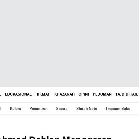
L
EDUKASIONAL
HIKMAH
KHAZANAH
OPINI
PEDOMAN
TAJDID-TARJ
l
Kolom
Pesantren
Sastra
Shirah Nabi
Tinjauan Buku