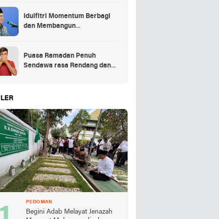
Idulfitri Momentum Berbagi
dan Membangun
Persaudaraan Melintas
Puasa Ramadan Penuh
Sendawa rasa Rendang dan
Kolek, Batalkah?
LER
PEDOMAN
Begini Adab Melayat Jenazah