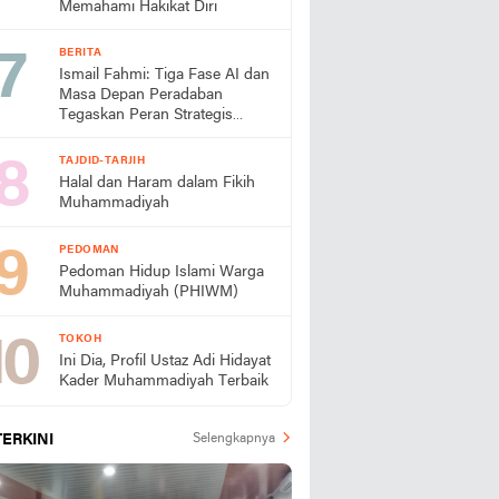
Memahami Hakikat Diri
BERITA
Ismail Fahmi: Tiga Fase AI dan
Masa Depan Peradaban
Tegaskan Peran Strategis
Muhammadiyah
TAJDID-TARJIH
Halal dan Haram dalam Fikih
Muhammadiyah
PEDOMAN
Pedoman Hidup Islami Warga
Muhammadiyah (PHIWM)
TOKOH
Ini Dia, Profil Ustaz Adi Hidayat
Kader Muhammadiyah Terbaik
TERKINI
Selengkapnya