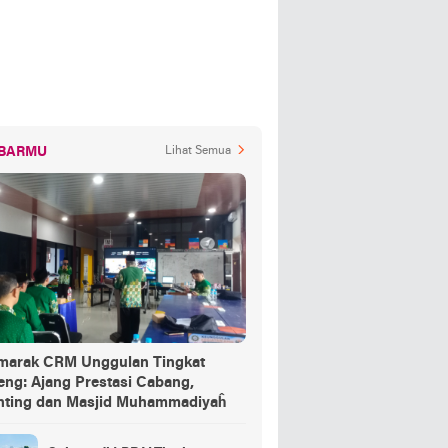
BARMU
Lihat Semua
marak CRM Unggulan Tingkat
eng: Ajang Prestasi Cabang,
nting dan Masjid Muhammadiyaĥ