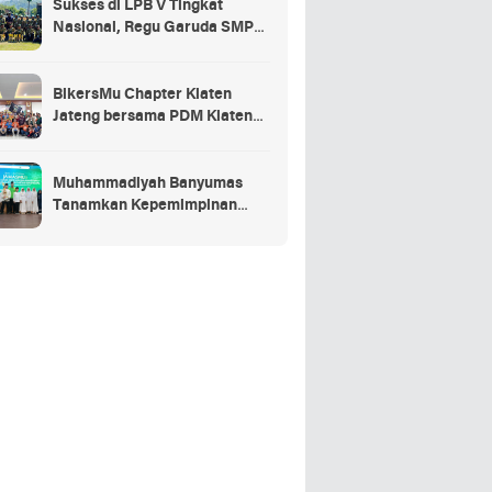
Sukses di LPB V Tingkat
Nasional, Regu Garuda SMP
Muhammadiyah Sumbang Jadi
Juara Umum Putra
BikersMu Chapter Klaten
Jateng bersama PDM Klaten
Gelar Baitul Arqom BikersMu
Pertama di Indonesia, Inovasi
Dakwah Komunitas
Muhammadiyah Banyumas
Tanamkan Kepemimpinan
Sejak Dini Lewat JamasMu 1