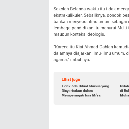
Sekolah Belanda waktu itu tidak menga
ekstrakulikuler. Sebaliknya, pondok p
bahkan menyebut ilmu umum sebagai ilm
lembaga pendidikan itu menurut Mu’ti 
maupun konteks ideologis.
“Karena itu Kiai Ahmad Dahlan kemud
dalamnya diajarkan ilmu-ilmu umum, di
agama,” imbuhnya.
Lihat juga
Tidak Ada Ritual Khusus yang
Inila
Disyariatkan dalam
di Bu
Memperingati Isra Mi’raj
Muha