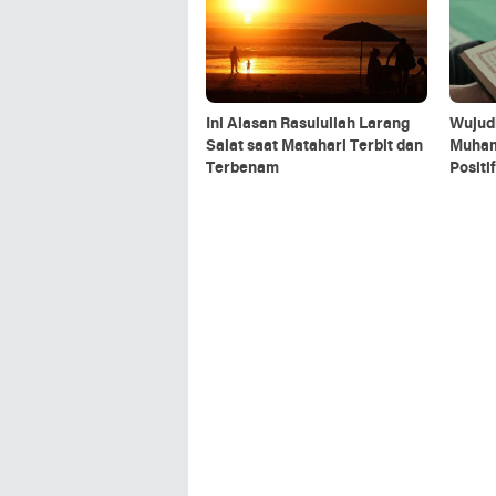
Ini Alasan Rasulullah Larang
Wujud
Salat saat Matahari Terbit dan
Muham
Terbenam
Positi