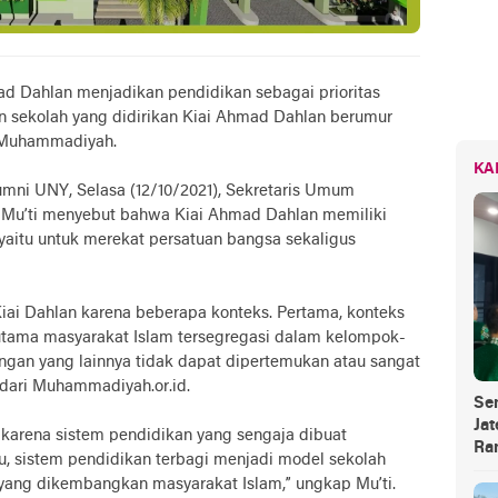
 Dahlan menjadikan pendidikan sebagai prioritas
sekolah yang didirikan Kiai Ahmad Dahlan berumur
n Muhammadiyah.
KA
umni UNY, Selasa (12/10/2021), Sekretaris Umum
Mu’ti menyebut bahwa Kiai Ahmad Dahlan memiliki
yaitu untuk merekat persatuan bangsa sekaligus
n Kiai Dahlan karena beberapa konteks. Pertama, konteks
erutama masyarakat Islam tersegregasi dalam kelompok-
gan yang lainnya tidak dapat dipertemukan atau sangat
p dari Muhammadiyah.or.id.
Se
Jat
u karena sistem pendidikan yang sengaja dibuat
Ra
itu, sistem pendidikan terbagi menjadi model sekolah
yang dikembangkan masyarakat Islam,” ungkap Mu’ti.