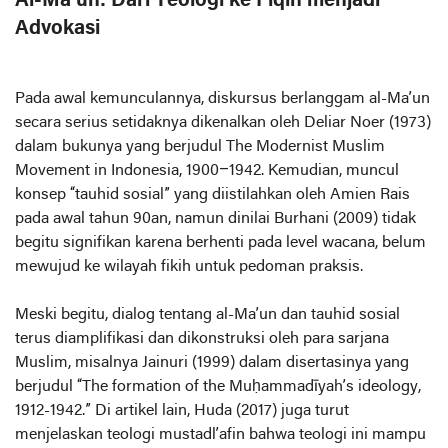
Al-Ma’un: Dari Teologi ke Fiqih menjadi
Advokasi
Pada awal kemunculannya, diskursus berlanggam al-Ma’un
secara serius setidaknya dikenalkan oleh Deliar Noer (1973)
dalam bukunya yang berjudul The Modernist Muslim
Movement in Indonesia, 1900–1942. Kemudian, muncul
konsep “tauhid sosial” yang diistilahkan oleh Amien Rais
pada awal tahun 90an, namun dinilai Burhani (2009) tidak
begitu signifikan karena berhenti pada level wacana, belum
mewujud ke wilayah fikih untuk pedoman praksis.
Meski begitu, dialog tentang al-Ma’un dan tauhid sosial
terus diamplifikasi dan dikonstruksi oleh para sarjana
Muslim, misalnya Jainuri (1999) dalam disertasinya yang
berjudul “The formation of the Muḥammadīyah’s ideology,
1912-1942.” Di artikel lain, Huda (2017) juga turut
menjelaskan teologi mustadl’afin bahwa teologi ini mampu