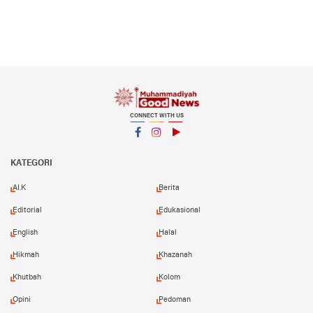
CONNECT WITH US
Facebook
Instagram
YouTube
KATEGORI
AI.K
Berita
Editorial
Edukasional
English
Halal
Hikmah
Khazanah
Khutbah
Kolom
Opini
Pedoman