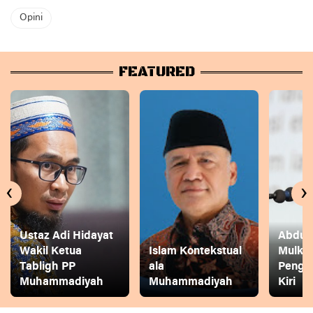
Opini
FEATURED
‹
›
Ustaz Adi Hidayat
Abdul 
Wakil Ketua
Islam Kontekstual
Mulkh
Tabligh PP
ala
Pengg
Muhammadiyah
Muhammadiyah
Kiri