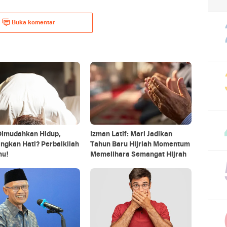
Buka komentar
 Dimudahkan Hidup,
Izman Latif: Mari Jadikan
ngkan Hati? Perbaikilah
Tahun Baru Hijriah Momentum
mu!
Memelihara Semangat Hijrah