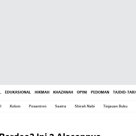
L
EDUKASIONAL
HIKMAH
KHAZANAH
OPINI
PEDOMAN
TAJDID-TARJ
l
Kolom
Pesantren
Sastra
Shirah Nabi
Tinjauan Buku