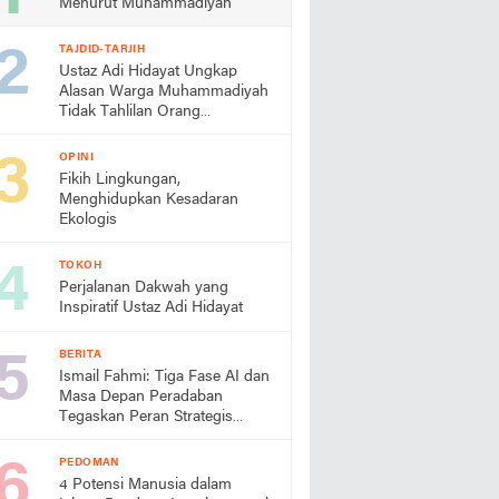
Menurut Muhammadiyah
TAJDID-TARJIH
Ustaz Adi Hidayat Ungkap
Alasan Warga Muhammadiyah
Tidak Tahlilan Orang
Meninggal
OPINI
Fikih Lingkungan,
Menghidupkan Kesadaran
Ekologis
TOKOH
Perjalanan Dakwah yang
Inspiratif Ustaz Adi Hidayat
BERITA
Ismail Fahmi: Tiga Fase AI dan
Masa Depan Peradaban
Tegaskan Peran Strategis
Muhammadiyah
PEDOMAN
4 Potensi Manusia dalam