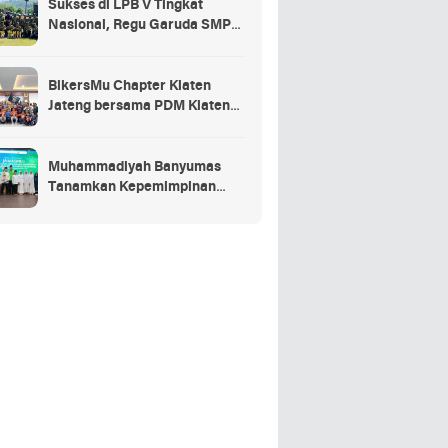
Sukses di LPB V Tingkat
Nasional, Regu Garuda SMP
Muhammadiyah Sumbang Jadi
Juara Umum Putra
BikersMu Chapter Klaten
Jateng bersama PDM Klaten
Gelar Baitul Arqom BikersMu
Pertama di Indonesia, Inovasi
Dakwah Komunitas
Muhammadiyah Banyumas
Tanamkan Kepemimpinan
Sejak Dini Lewat JamasMu 1