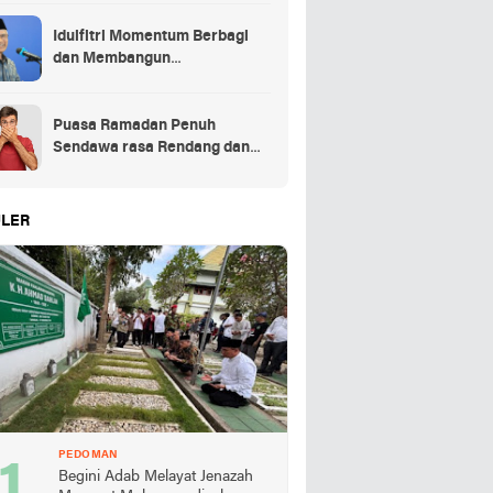
Idulfitri Momentum Berbagi
dan Membangun
Persaudaraan Melintas
Puasa Ramadan Penuh
Sendawa rasa Rendang dan
Kolek, Batalkah?
LER
PEDOMAN
Begini Adab Melayat Jenazah