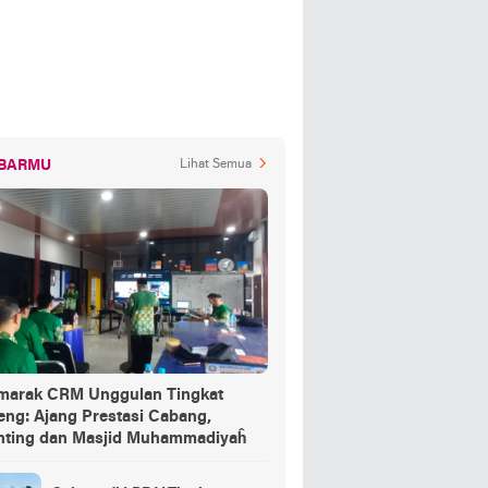
BARMU
Lihat Semua
marak CRM Unggulan Tingkat
eng: Ajang Prestasi Cabang,
nting dan Masjid Muhammadiyaĥ