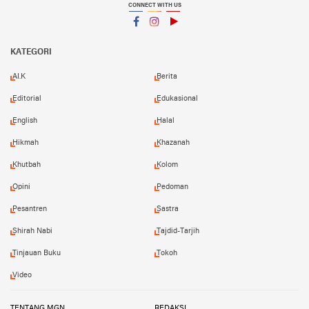
CONNECT WITH US
Facebook
Instagram
YouTube
KATEGORI
AI.K
Berita
Editorial
Edukasional
English
Halal
Hikmah
Khazanah
Khutbah
Kolom
Opini
Pedoman
Pesantren
Sastra
Shirah Nabi
Tajdid-Tarjih
Tinjauan Buku
Tokoh
Video
TENTANG MGN
REDAKSI