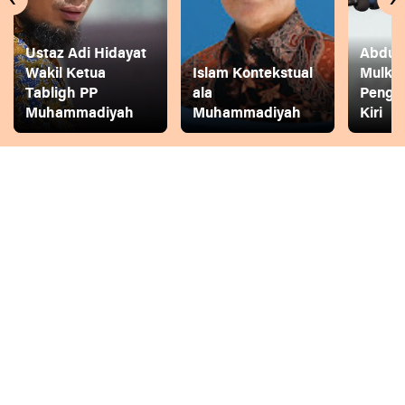
Ustaz Adi Hidayat
Abdul 
Wakil Ketua
Islam Kontekstual
Mulkh
Tabligh PP
ala
Pengg
Muhammadiyah
Muhammadiyah
Kiri