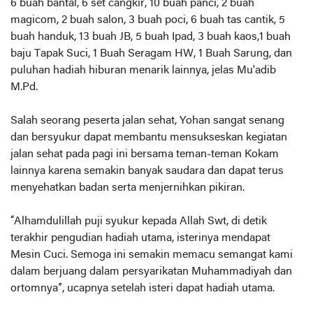
6 buah bantal, 6 set cangkir, 10 buah panci, 2 buah
magicom, 2 buah salon, 3 buah poci, 6 buah tas cantik, 5
buah handuk, 13 buah JB, 5 buah Ipad, 3 buah kaos,1 buah
baju Tapak Suci, 1 Buah Seragam HW, 1 Buah Sarung, dan
puluhan hadiah hiburan menarik lainnya, jelas Mu'adib
M.Pd.
Salah seorang peserta jalan sehat, Yohan sangat senang
dan bersyukur dapat membantu mensukseskan kegiatan
jalan sehat pada pagi ini bersama teman-teman Kokam
lainnya karena semakin banyak saudara dan dapat terus
menyehatkan badan serta menjernihkan pikiran.
“Alhamdulillah puji syukur kepada Allah Swt, di detik
terakhir pengudian hadiah utama, isterinya mendapat
Mesin Cuci. Semoga ini semakin memacu semangat kami
dalam berjuang dalam persyarikatan Muhammadiyah dan
ortomnya”, ucapnya setelah isteri dapat hadiah utama.