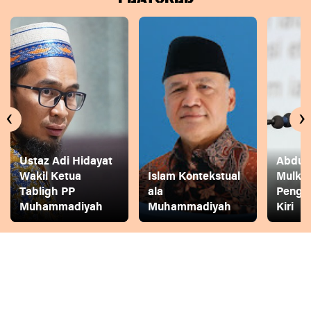
‹
›
Ustaz Adi Hidayat
Abdul 
Wakil Ketua
Islam Kontekstual
Mulkh
Tabligh PP
ala
Pengg
Muhammadiyah
Muhammadiyah
Kiri