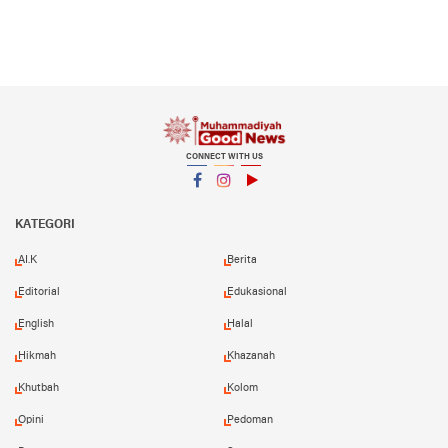
CONNECT WITH US
Facebook
Instagram
YouTube
KATEGORI
AI.K
Berita
Editorial
Edukasional
English
Halal
Hikmah
Khazanah
Khutbah
Kolom
Opini
Pedoman