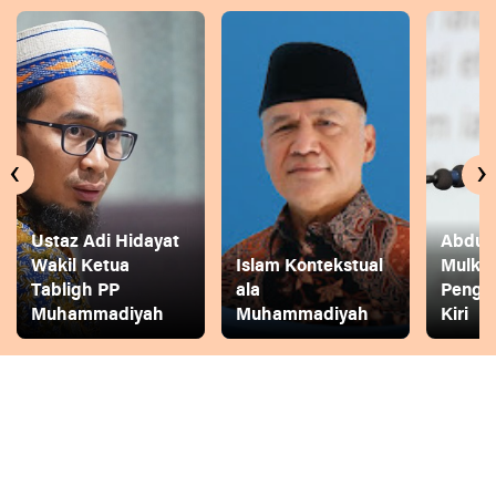
‹
›
Ustaz Adi Hidayat
Abdul 
Wakil Ketua
Islam Kontekstual
Mulkh
Tabligh PP
ala
Pengg
Muhammadiyah
Muhammadiyah
Kiri