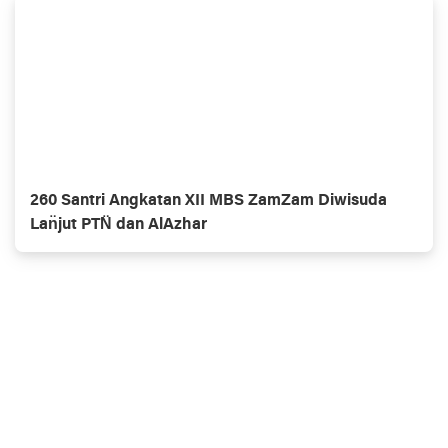
260 Santri Angkatan XII MBS ZamZam Diwisuda
Lan̈jut PTN̈ dan AlAzhar