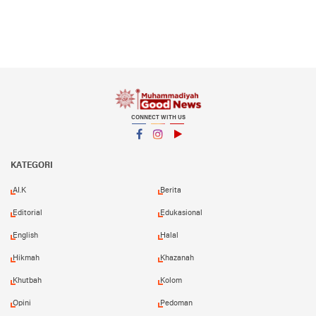
CONNECT WITH US
Facebook
Instagram
YouTube
KATEGORI
AI.K
Berita
Editorial
Edukasional
English
Halal
Hikmah
Khazanah
Khutbah
Kolom
Opini
Pedoman