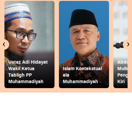
‹
›
Ustaz Adi Hidayat
Abdul 
Wakil Ketua
Islam Kontekstual
Mulkh
Tabligh PP
ala
Pengg
Muhammadiyah
Muhammadiyah
Kiri