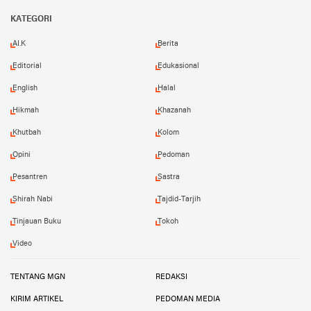
Facebook
Instagram
YouTube
KATEGORI
AI.K
Berita
Editorial
Edukasional
English
Halal
Hikmah
Khazanah
Khutbah
Kolom
Opini
Pedoman
Pesantren
Sastra
Shirah Nabi
Tajdid-Tarjih
Tinjauan Buku
Tokoh
Video
TENTANG MGN
REDAKSI
KIRIM ARTIKEL
PEDOMAN MEDIA