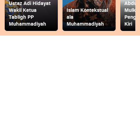
Ustaz Adi Hidayat
Abdul 
Wakil Ketua
Islam Kontekstual
Mulkh
Tabligh PP
ala
Pengg
Muhammadiyah
Muhammadiyah
Kiri