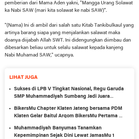
pemberian dari Mama Aden yakni, "Mangga Urang Solawat
ka Nabi SAW (mari kita solawat ke nabi SAW)”.
"(Nama) Ini di ambil dari salah satu
Kitab Tankibulkaul
yang
artinya barang siapa yang menjalankan salawat maka
doanya diijabah Allah SWT. Ini didengungkan diimbau dan
dibesarkan beliau untuk selalu salawat kepada kanjeng
Nabi Muhamad SAW," ucapnya.
LIHAT JUGA
Sukses di LPB V Tingkat Nasional, Regu Garuda
SMP Muhammadiyah Sumbang Jadi Juara
Umum Putra
BikersMu Chapter Klaten Jateng bersama PDM
Klaten Gelar Baitul Arqom BikersMu Pertama di
Indonesia, Inovasi Dakwah Komunitas
Muhammadiyah Banyumas Tanamkan
Kepemimpinan Sejak Dini Lewat JamasMu 1