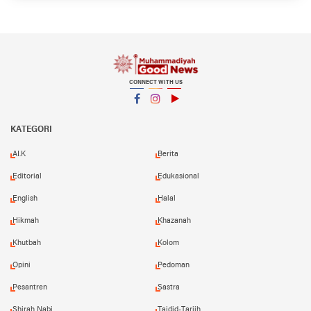
CONNECT WITH US
Facebook
Instagram
YouTube
KATEGORI
AI.K
Berita
Editorial
Edukasional
English
Halal
Hikmah
Khazanah
Khutbah
Kolom
Opini
Pedoman
Pesantren
Sastra
Shirah Nabi
Tajdid-Tarjih