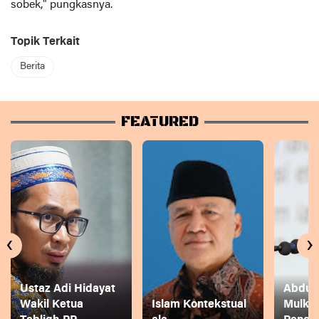
sobek," pungkasnya.
Topik Terkait
Berita
FEATURED
‹
›
Ustaz Adi Hidayat
Abdul 
Wakil Ketua
Islam Kontekstual
Mulkh