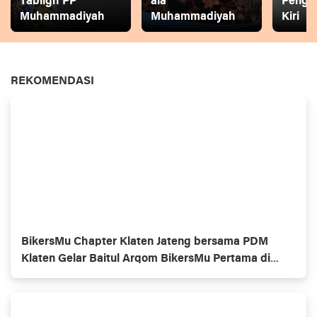
Tabligh PP
ala
Pengg
Muhammadiyah
Muhammadiyah
Kiri
REKOMENDASI
BikersMu Chapter Klaten Jateng bersama PDM
Klaten Gelar Baitul Arqom BikersMu Pertama di
Indonesia, Inovasi Dakwah Komunitas