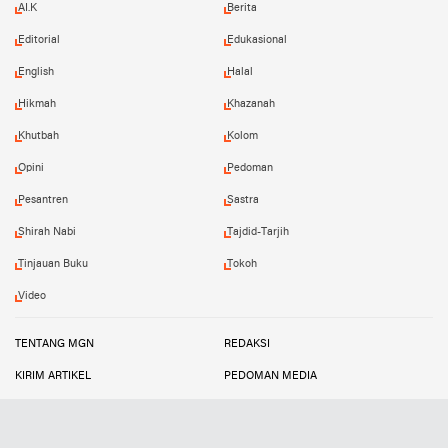
AI.K
Berita
Editorial
Edukasional
English
Halal
Hikmah
Khazanah
Khutbah
Kolom
Opini
Pedoman
Pesantren
Sastra
Shirah Nabi
Tajdid-Tarjih
Tinjauan Buku
Tokoh
Video
TENTANG MGN
REDAKSI
KIRIM ARTIKEL
PEDOMAN MEDIA
PETA SITUS
INFO IKLAN