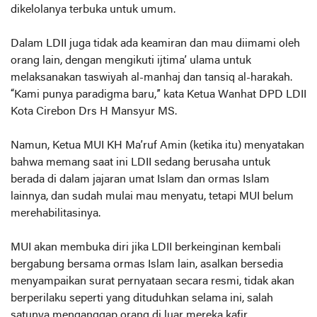
dikelolanya terbuka untuk umum.
Dalam LDII juga tidak ada keamiran dan mau diimami oleh
orang lain, dengan mengikuti ijtima’ ulama untuk
melaksanakan
taswiyah al-manhaj
dan
tansiq al-harakah
.
“Kami punya paradigma baru,” kata Ketua Wanhat DPD LDII
Kota Cirebon Drs H Mansyur MS.
Namun, Ketua MUI KH Ma’ruf Amin (ketika itu) menyatakan
bahwa memang saat ini LDII sedang berusaha untuk
berada di dalam jajaran umat Islam dan ormas Islam
lainnya, dan sudah mulai mau menyatu, tetapi MUI belum
merehabilitasinya.
MUI akan membuka diri jika LDII berkeinginan kembali
bergabung bersama ormas Islam lain, asalkan bersedia
menyampaikan surat pernyataan secara resmi, tidak akan
berperilaku seperti yang dituduhkan selama ini, salah
satunya menganggap orang di luar mereka kafir.