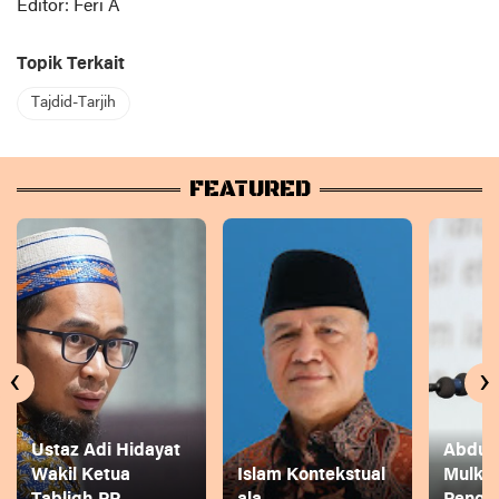
Editor: Feri A
Topik Terkait
Tajdid-Tarjih
FEATURED
‹
›
Ustaz Adi Hidayat
Abdul 
Wakil Ketua
Islam Kontekstual
Mulkh