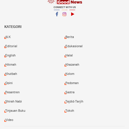
CONNECT WITH US
Facebook
Instagram
YouTube
KATEGORI
AI.K
Berita
Editorial
Edukasional
English
Halal
Hikmah
Khazanah
Khutbah
Kolom
Opini
Pedoman
Pesantren
Sastra
Shirah Nabi
Tajdid-Tarjih
Tinjauan Buku
Tokoh
Video