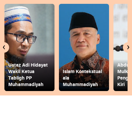
‹
›
Ustaz Adi Hidayat
Abdul 
Wakil Ketua
Islam Kontekstual
Mulkh
Tabligh PP
ala
Pengg
Muhammadiyah
Muhammadiyah
Kiri