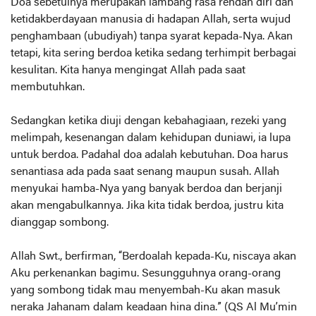
Doa sebetulnya merupakan lambang rasa rendah diri dan
ketidakberdayaan manusia di hadapan Allah, serta wujud
penghambaan (ubudiyah) tanpa syarat kepada-Nya. Akan
tetapi, kita sering berdoa ketika sedang terhimpit berbagai
kesulitan. Kita hanya mengingat Allah pada saat
membutuhkan.
Sedangkan ketika diuji dengan kebahagiaan, rezeki yang
melimpah, kesenangan dalam kehidupan duniawi, ia lupa
untuk berdoa. Padahal doa adalah kebutuhan. Doa harus
senantiasa ada pada saat senang maupun susah. Allah
menyukai hamba-Nya yang banyak berdoa dan berjanji
akan mengabulkannya. Jika kita tidak berdoa, justru kita
dianggap sombong.
Allah Swt., berfirman, “Berdoalah kepada-Ku, niscaya akan
Aku perkenankan bagimu. Sesungguhnya orang-orang
yang sombong tidak mau menyembah-Ku akan masuk
neraka Jahanam dalam keadaan hina dina.” (QS Al Mu’min