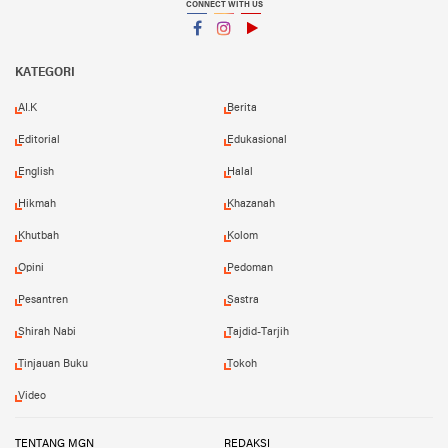
CONNECT WITH US
Facebook
Instagram
YouTube
KATEGORI
AI.K
Berita
Editorial
Edukasional
English
Halal
Hikmah
Khazanah
Khutbah
Kolom
Opini
Pedoman
Pesantren
Sastra
Shirah Nabi
Tajdid-Tarjih
Tinjauan Buku
Tokoh
Video
TENTANG MGN
REDAKSI