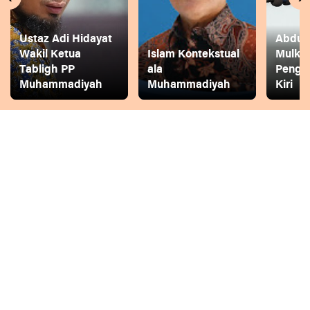
Ustaz Adi Hidayat
Abdul 
Wakil Ketua
Islam Kontekstual
Mulkh
Tabligh PP
ala
Pengg
Muhammadiyah
Muhammadiyah
Kiri