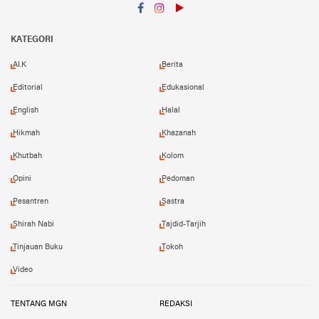
Facebook
Instagram
YouTube
KATEGORI
AI.K
Berita
Editorial
Edukasional
English
Halal
Hikmah
Khazanah
Khutbah
Kolom
Opini
Pedoman
Pesantren
Sastra
Shirah Nabi
Tajdid-Tarjih
Tinjauan Buku
Tokoh
Video
TENTANG MGN
REDAKSI