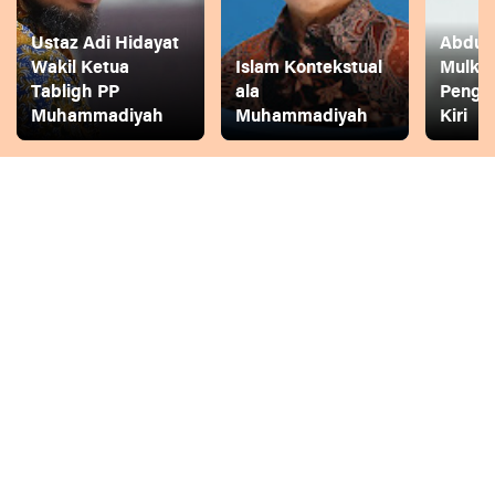
Ustaz Adi Hidayat
Abdul 
Wakil Ketua
Islam Kontekstual
Mulkh
Tabligh PP
ala
Pengg
Muhammadiyah
Muhammadiyah
Kiri