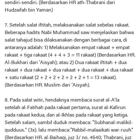
sendiri-sendiri. (Berdasarkan HR ath-Thabrani dari
Hudzaifah bin Yaman)
7. Setelah salat iftitah, melaksanakan salat sebelas rakaat.
Beberapa hadits Nabi Muhammad saw menjelaskan bahwa
salat tahajud bisa dilaksanakan dengan berbagai cara, di
antaranya adalah: 1) Melaksanakan empat rakaat + empat
rakaat + tiga rakaat (4 + 4 + 3 = 11 rakaat) (Berdasarkan HR.
Al-Bukhari dari ‘Aisyah); atau 2) Dua rakaat iftitah + dua
rakaat + dua rakaat + dua rakaat + dua rakaat + dua rakaat
+ satu rakaat (2 + 2 + 2 + 2 + 2 + 2 + 1 = 13 rakaat).
(Berdasarkan HR. Muslim dari ‘Aisyah).
8. Pada salat witir, hendaknya membaca surat al-A’la
setelah al-Fatihah pada rakaat pertama, surat al-Kafirun
pada rakaat kedua, dan al-Ikhlas pada rakaat yang ketiga.
Setelah salam, sambil duduk membaca: “Subhanal-malikil-
qudduus.” (3x). lalu membaca:“Rabbil-malaaikati war-ruuh”
(Berdasarkan HR. al-Baihaqi, juz 3/ no. 4640; Thabrani, juz