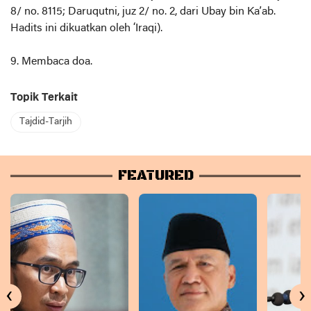
8/ no. 8115; Daruqutni, juz 2/ no. 2, dari Ubay bin Ka’ab.
Hadits ini dikuatkan oleh ‘Iraqi).
9. Membaca doa.
Topik Terkait
Tajdid-Tarjih
FEATURED
‹
›