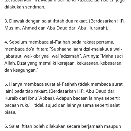
(berdasarkan HR. Muslim dari Ibnu ‘Abbas), dan boleh juga
dilakukan sendirian.
3. Diawali dengan salat iftitah dua rakaat. (Berdasarkan HR.
Muslim, Ahmad dan Abu Daud dari Abu Hurairah).
4. Sebelum membaca al-Fatihah pada rakaat pertama,
membaca do’a iftitah: “Subhaanallaahi dzil-malakuuti wal-
jabaruuti wal-kibriyaa’i wal ‘adzamah”. Artinya: “Maha suci
Allah, Dzat yang memiliki kerajaan, kekuasaan, kebesaran,
dan keagungan.”
5. Hanya membaca surat al-Fatihah (tidak membaca surat
lain) pada tiap rakaat. (Berdasarkan HR. Abu Daud dari
Kuraib dari Ibnu ‘Abbas). Adapun bacaan lainnya seperti;
bacaan ruku’, i’tidal, sujud dan lainnya sama seperti salat
biasa.
6. Salat iftitah boleh dilakukan secara berjamaah maupun