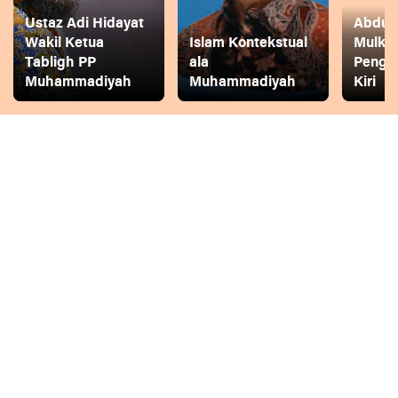
Ustaz Adi Hidayat
Abdul 
Wakil Ketua
Islam Kontekstual
Mulkh
Tabligh PP
ala
Pengg
Muhammadiyah
Muhammadiyah
Kiri