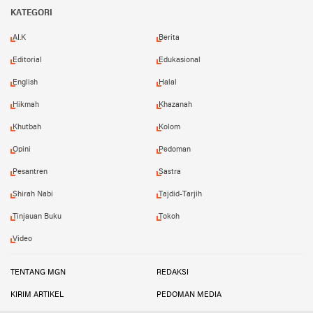
Facebook
Instagram
YouTube
KATEGORI
AI.K
Berita
Editorial
Edukasional
English
Halal
Hikmah
Khazanah
Khutbah
Kolom
Opini
Pedoman
Pesantren
Sastra
Shirah Nabi
Tajdid-Tarjih
Tinjauan Buku
Tokoh
Video
TENTANG MGN
REDAKSI
KIRIM ARTIKEL
PEDOMAN MEDIA