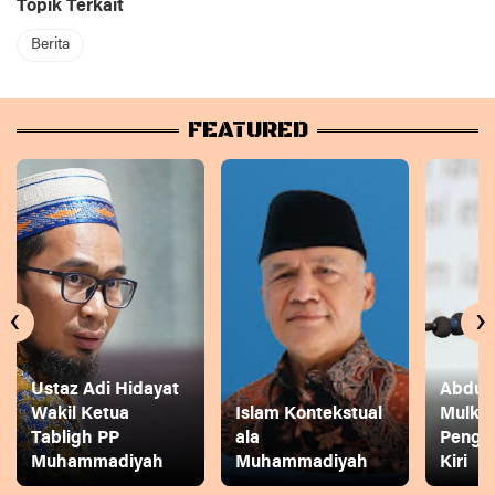
Topik Terkait
Berita
FEATURED
‹
›
Ustaz Adi Hidayat
Abdul 
Wakil Ketua
Islam Kontekstual
Mulkh
Tabligh PP
ala
Pengg
Muhammadiyah
Muhammadiyah
Kiri