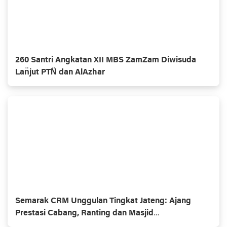
260 Santri Angkatan XII MBS ZamZam Diwisuda
Lan̈jut PTN̈ dan AlAzhar
Semarak CRM Unggulan Tingkat Jateng: Ajang
Prestasi Cabang, Ranting dan Masjid
Muhammadiyaĥ