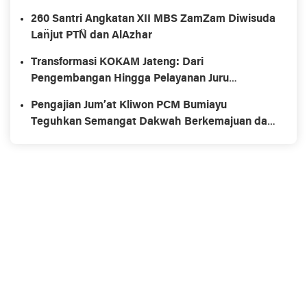
260 Santri Angkatan XII MBS ZamZam Diwisuda
Lan̈jut PTN̈ dan AlAzhar
Transformasi KOKAM Jateng: Dari
Pengembangan Hingga Pelayanan Juru
Sembeĺih Halal
Pengajian Jum’at Kliwon PCM Bumiayu
Teguhkan Semangat Dakwah Berkemajuan dan
Kebersamaan