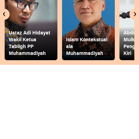
‹
›
Ustaz Adi Hidayat
Abdul 
Wakil Ketua
Islam Kontekstual
Mulkh
Tabligh PP
ala
Pengg
Muhammadiyah
Muhammadiyah
Kiri