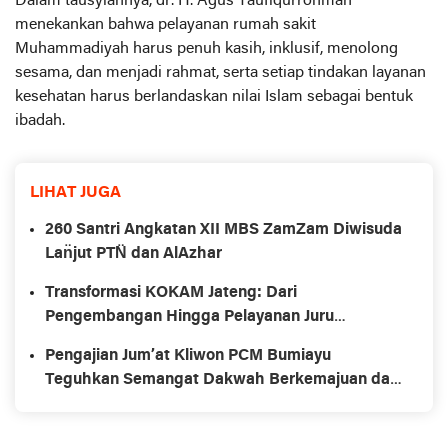
Dalam tausyiahnya, dr. H. Agus Taufiqurrohman
menekankan bahwa pelayanan rumah sakit
Muhammadiyah harus penuh kasih, inklusif, menolong
sesama, dan menjadi rahmat, serta setiap tindakan layanan
kesehatan harus berlandaskan nilai Islam sebagai bentuk
ibadah.
LIHAT JUGA
260 Santri Angkatan XII MBS ZamZam Diwisuda
Lan̈jut PTN̈ dan AlAzhar
Transformasi KOKAM Jateng: Dari
Pengembangan Hingga Pelayanan Juru
Sembeĺih Halal
Pengajian Jum’at Kliwon PCM Bumiayu
Teguhkan Semangat Dakwah Berkemajuan dan
Kebersamaan