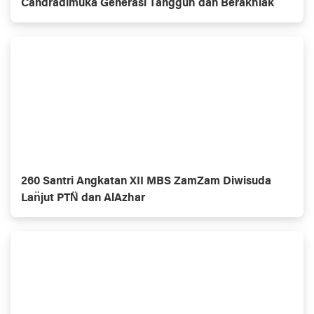
Candradimuka Generasi Tangguh dan Berakhlak
260 Santri Angkatan XII MBS ZamZam Diwisuda
Lan̈jut PTN̈ dan AlAzhar