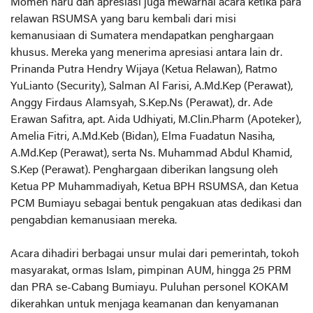
Momen haru dan apresiasi juga mewarnai acara ketika para
relawan RSUMSA yang baru kembali dari misi
kemanusiaan di Sumatera mendapatkan penghargaan
khusus. Mereka yang menerima apresiasi antara lain dr.
Prinanda Putra Hendry Wijaya (Ketua Relawan), Ratmo
YuLianto (Security), Salman Al Farisi, A.Md.Kep (Perawat),
Anggy Firdaus Alamsyah, S.Kep.Ns (Perawat), dr. Ade
Erawan Safitra, apt. Aida Udhiyati, M.Clin.Pharm (Apoteker),
Amelia Fitri, A.Md.Keb (Bidan), Elma Fuadatun Nasiha,
A.Md.Kep (Perawat), serta Ns. Muhammad Abdul Khamid,
S.Kep (Perawat). Penghargaan diberikan langsung oleh
Ketua PP Muhammadiyah, Ketua BPH RSUMSA, dan Ketua
PCM Bumiayu sebagai bentuk pengakuan atas dedikasi dan
pengabdian kemanusiaan mereka.
Acara dihadiri berbagai unsur mulai dari pemerintah, tokoh
masyarakat, ormas Islam, pimpinan AUM, hingga 25 PRM
dan PRA se-Cabang Bumiayu. Puluhan personel KOKAM
dikerahkan untuk menjaga keamanan dan kenyamanan