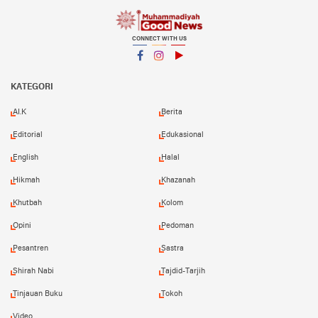
CONNECT WITH US
Facebook
Instagram
YouTube
KATEGORI
AI.K
Berita
Editorial
Edukasional
English
Halal
Hikmah
Khazanah
Khutbah
Kolom
Opini
Pedoman
Pesantren
Sastra
Shirah Nabi
Tajdid-Tarjih
Tinjauan Buku
Tokoh
Video