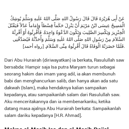
عَنْ أَبِى هُرَيْرَةَ قَالَ قَالَ رَسُولُ اللهِ صَلَّى اللهُ عَلَيهِ وَسَلَّمَ يُوشِكُ
الْمَسِيحُ عِيسَى ابْنُ مَرْيَمَ أَنْ يَنْزِلَ حَكَماً قِسْطاً وَإِمَاماً عَدْلاً فَيَقْتُلَ
الْخِنْزِيرَ وَيَكْسِرَ الصَّلِيبَ وَتَكُونَ الدَّعْوَةُ وَاحِدَةً. فَأَقْرِئُوهُ أَوْ أَقْرِئْهُ
السَّلاَمَ مِنْ رَسُولِ اللهِ صَلَّى اللهُ عَلَيهِ وَسَلَّمَ وَأُحَدِّثُهُ فَيُصَدِّقُنِى
فَلَمَّا حَضَرَتْهُ الْوَفَاةُ قَالَ أَقْرِئُوهُ مِنِّى السَّلاَمَ. [رواه أحمد].
Dari Abu Hurairah (diriwayatkan) ia berkata, Rasulullah saw
bersabda: Hampir saja Isa putra Maryam turun sebagai
seorang hakim dan imam yang adil, ia akan membunuh
babi dan menghancurkan salib, dan hanya akan ada satu
dakwah (Islam), maka hendaknya kalian sampaikan
kepadanya, atau sampaikanlah salam dari Rasulullah saw.
Aku menceritakannya dan ia membenarkanku, ketika
datang masa ajalnya Abu Hurairah berkata: Sampaikanlah
salam dariku kepadanya [H.R. Ahmad].