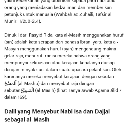
yakni keberkahan yang diberikan kepada para nabi atau
orang yang meniadakan kedzaliman dan memberikan
petunjuk untuk manusia (Wahbah az-Zuhaili, Tafsir al-
Munir, II/250-251).
Dinukil dari Rasyid Rida, kata al-Masih menggunakan huruf
(sin) adalah kata serapan dari bahasa Ibrani yaitu kata al-
Masyih menggunakan huruf (syin) mengandung makna
gelar raja, menurut tradisi mereka bahwa orang yang
mempunyai kekuasaan atau kerajaan kepalanya diusap
dengan minyak suci dalam suatu upacara pelantikan. Oleh
karenanya mereka menyebut kerajaan dengan sebutan
اْلمَسْحُ (al-Mashu) dan menyebut raja dengan
sebutanالْمَسِيْحُ (al-Masih) (lihat Tanya Jawab Agama Jilid 7
dalam 169).
Dalil yang Menyebut Nabi Isa dan Dajjal
sebagai al-Masih