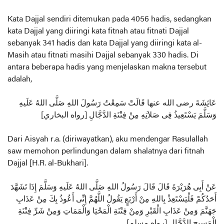
Kata Dajjal sendiri ditemukan pada 4056 hadis, sedangkan
kata Dajjal yang diiringi kata fitnah atau fitnati Dajjal
sebanyak 341 hadis dan kata Dajjal yang diiringi kata al-
Masih atau fitnati masihi Dajjal sebanyak 330 hadis. Di
antara beberapa hadis yang menjelaskan makna tersebut
adalah,
عَائِشَةَ رضى الله عنها قَالَتْ سَمِعْتُ رَسُولَ اللهِ صَلَّى اللهُ عَلَيهِ
وَسَلَّمَ يَسْتَعِيذُ فِى صَلاَتِهِ مِنْ فِتْنَةِ الدَّجَّالِ [رواه البخاري]
Dari Aisyah r.a. (diriwayatkan), aku mendengar Rasulallah
saw memohon perlindungan dalam shalatnya dari fitnah
Dajjal [H.R. al-Bukhari].
عَنْ أَبِى هُرَيْرَةَ قَالَ قَالَ رَسُولُ اللهِ صَلَّى اللهُ عَلَيهِ وَسَلَّمَ إِذَا تَشَهَّدَ
أَحَدُكُمْ فَلْيَسْتَعِذْ بِاللهِ مِنْ أَرْبَعٍ يَقُولُ اللَّهُمَّ إِنِّى أَعُوذُ بِكَ مِنْ عَذَابِ
جَهَنَّمَ وَمِنْ عَذَابِ الْقَبْرِ وَمِنْ فِتْنَةِ الْمَحْيَا وَالْمَمَاتِ وَمِنْ شَرِّ فِتْنَةِ
الْمَسِيحِ الدَّجَّالِ [رواه مسلم]