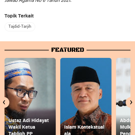
Jawab Agama No 6 Tahun 2021.
Topik Terkait
Tajdid-Tarjih
FEATURED
‹
›
Ustaz Adi Hidayat
Abdul 
Wakil Ketua
Islam Kontekstual
Mulkh
Tabligh PP
ala
Pengg