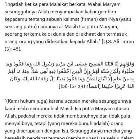
“Ingatlah ketika para Malaikat berkata: Wahai Maryam
sesungguhnya Allah menyampaikan kabar gembira
kepadamu tentang sebuah kalimat (firman) dari-Nya (yaitu
seorang putra) namanya al-Masih Isa putra Maryam,
seorang terkemuka di dunia dan di akhirat dan termasuk
orang-orang yang didekatkan kepada Allah.” [Q.S. Ali ‘Imran
(3): 45).
وَقَوْلِهِمْ إِنَّا قَتَلْنَا الْمَسِيحَ عِيسَى ابْنَ مَرْيَمَ رَسُولَ اللهِ وَمَا قَتَلُوهُ وَمَا
صَلَبُوهُ وَلَكِنْ شُبِّهَ لَهُمْ وَإِنَّ الَّذِينَ اخْتَلَفُوا فِيهِ لَفِي شَكٍّ مِنْهُ مَا لَهُمْ
بِهِ مِنْ عِلْمٍ إِلَّا اتِّبَاعَ الظَّنِّ وَمَا قَتَلُوهُ يَقِينًا. بَلْ رَفَعَهُ اللهُ إِلَيْهِ وَكَانَ
اللهُ عَزِيزًا حَكِيمًا [النسآء (4): 157-158]
“(Kami hukum juga) karena ucapan mereka sesungguhnya
kami telah membunuh al-Masih Isa putra Maryam utusan
Allah, padahal mereka tidak membunuhnya dan tidak pula
menyalibnya, tetapi (yang mereka bunuh adalah) orang
yang diserupakan dengan Isa. Sesungguhnya mereka yang
berselisih pendapat tentang (pembunuhan) Isa selalu dalam