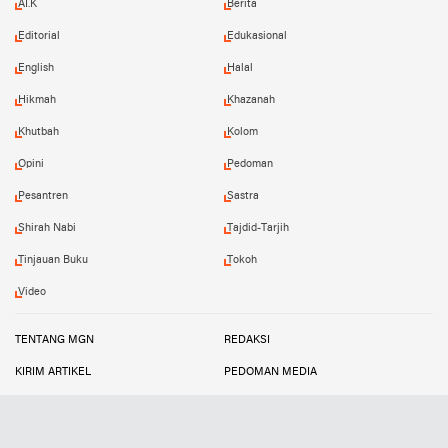
AI.K
Berita
Editorial
Edukasional
English
Halal
Hikmah
Khazanah
Khutbah
Kolom
Opini
Pedoman
Pesantren
Sastra
Shirah Nabi
Tajdid-Tarjih
Tinjauan Buku
Tokoh
Video
TENTANG MGN
REDAKSI
KIRIM ARTIKEL
PEDOMAN MEDIA
PETA SITUS
INFO IKLAN
Copyright ©
2026 Muhammadiyah Good News