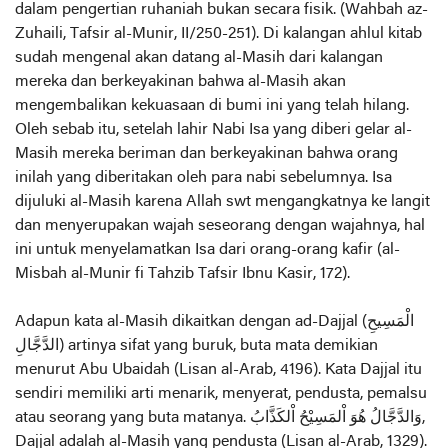
dalam pengertian ruhaniah bukan secara fisik. (Wahbah az-
Zuhaili, Tafsir al-Munir, II/250-251). Di kalangan ahlul kitab
sudah mengenal akan datang al-Masih dari kalangan
mereka dan berkeyakinan bahwa al-Masih akan
mengembalikan kekuasaan di bumi ini yang telah hilang.
Oleh sebab itu, setelah lahir Nabi Isa yang diberi gelar al-
Masih mereka beriman dan berkeyakinan bahwa orang
inilah yang diberitakan oleh para nabi sebelumnya. Isa
dijuluki al-Masih karena Allah swt mengangkatnya ke langit
dan menyerupakan wajah seseorang dengan wajahnya, hal
ini untuk menyelamatkan Isa dari orang-orang kafir (al-
Misbah al-Munir fi Tahzib Tafsir Ibnu Kasir, 172).
Adapun kata al-Masih dikaitkan dengan ad-Dajjal (الْمَسِيحِ
الدَّجَّالِ) artinya sifat yang buruk, buta mata demikian
menurut Abu Ubaidah (Lisan al-Arab, 4196). Kata Dajjal itu
sendiri memiliki arti menarik, menyerat, pendusta, pemalsu
atau seorang yang buta matanya. وَالدَّجَّالُ هُوَ اْلمَسِيْحُ اْلكَذَّابُ,
Dajjal adalah al-Masih yang pendusta (Lisan al-Arab, 1329).